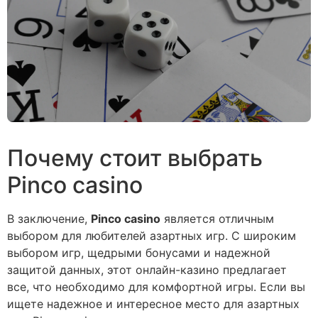
Почему стоит выбрать
Pinco casino
В заключение,
Pinco casino
является отличным
выбором для любителей азартных игр. С широким
выбором игр, щедрыми бонусами и надежной
защитой данных, этот онлайн-казино предлагает
все, что необходимо для комфортной игры. Если вы
ищете надежное и интересное место для азартных