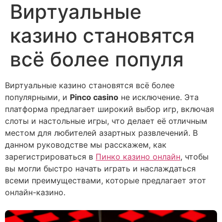
Виртуальные
казино становятся
всё более популя
Виртуальные казино становятся всё более
популярными, и
Pinco casino
не исключение. Эта
платформа предлагает широкий выбор игр, включая
слоты и настольные игры, что делает её отличным
местом для любителей азартных развлечений. В
данном руководстве мы расскажем, как
зарегистрироваться в
Пинко казино онлайн
, чтобы
вы могли быстро начать играть и наслаждаться
всеми преимуществами, которые предлагает этот
онлайн-казино.