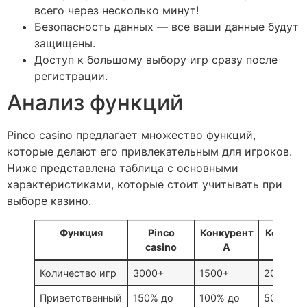
всего через несколько минут!
Безопасность данных — все ваши данные будут
защищены.
Доступ к большому выбору игр сразу после
регистрации.
Анализ функций
Pinco casino предлагает множество функций,
которые делают его привлекательным для игроков.
Ниже представлена таблица с основными
характеристиками, которые стоит учитывать при
выборе казино.
Функция
Pinco
Конкурент
Конкуре
casino
A
B
Количество игр
3000+
1500+
2000+
Приветственный
150% до
100% до
50% до