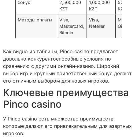
бонус
2,500,000
1,000,000
500,000
KZT
KZT
KZT
Методы оплаты
Visa,
Visa,
Masterca
Mastercard,
Neteller
Qiwi
Bitcoin
Как видно из таблицы, Pinco casino предлагает
довольно конкурентоспособные условия по
сравнению с другими онлайн-казино. Широкий
выбор игр и крупный приветственный бонус делают
его отличным выбором для новых игроков.
Ключевые преимущества
Pinco casino
У Pinco casino есть множество преимуществ,
которые делают его привлекательным для азартных
игроков: