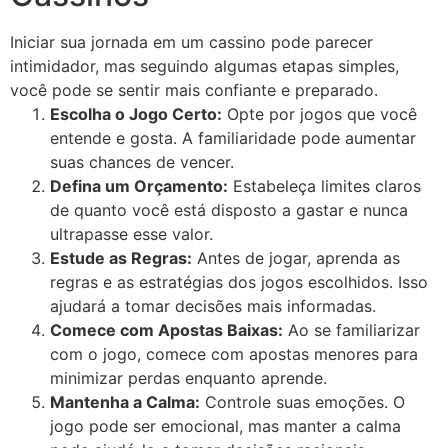
Iniciar sua jornada em um cassino pode parecer
intimidador, mas seguindo algumas etapas simples,
você pode se sentir mais confiante e preparado.
Escolha o Jogo Certo:
Opte por jogos que você
entende e gosta. A familiaridade pode aumentar
suas chances de vencer.
Defina um Orçamento:
Estabeleça limites claros
de quanto você está disposto a gastar e nunca
ultrapasse esse valor.
Estude as Regras:
Antes de jogar, aprenda as
regras e as estratégias dos jogos escolhidos. Isso
ajudará a tomar decisões mais informadas.
Comece com Apostas Baixas:
Ao se familiarizar
com o jogo, comece com apostas menores para
minimizar perdas enquanto aprende.
Mantenha a Calma:
Controle suas emoções. O
jogo pode ser emocional, mas manter a calma