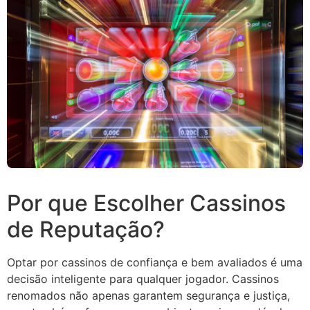
Por que Escolher Cassinos
de Reputação?
Optar por cassinos de confiança e bem avaliados é uma
decisão inteligente para qualquer jogador. Cassinos
renomados não apenas garantem segurança e justiça,