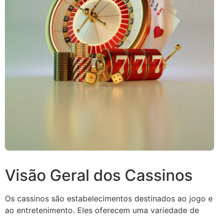
Visão Geral dos Cassinos
Os cassinos são estabelecimentos destinados ao jogo e
ao entretenimento. Eles oferecem uma variedade de