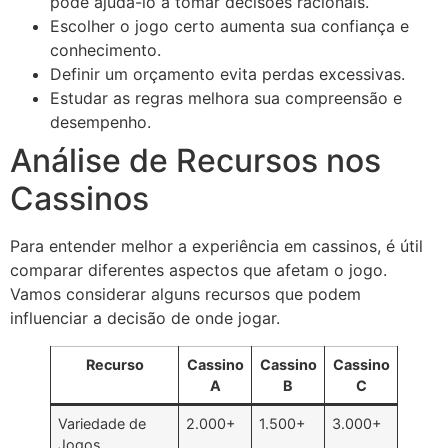
pode ajudá-lo a tomar decisões racionais.
Escolher o jogo certo aumenta sua confiança e
conhecimento.
Definir um orçamento evita perdas excessivas.
Estudar as regras melhora sua compreensão e
desempenho.
Análise de Recursos nos
Cassinos
Para entender melhor a experiência em cassinos, é útil
comparar diferentes aspectos que afetam o jogo.
Vamos considerar alguns recursos que podem
influenciar a decisão de onde jogar.
Recurso
Cassino
Cassino
Cassino
A
B
C
Variedade de
2.000+
1.500+
3.000+
Jogos