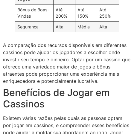
Bônus de Boas-
Até
Até
Até
Vindas
200%
150%
250%
Segurança
Alta
Média
Alta
A comparação dos recursos disponíveis em diferentes
cassinos pode ajudar os jogadores a escolher onde
investir seu tempo e dinheiro. Optar por um cassino que
oferece uma variedade maior de jogos e bônus
atraentes pode proporcionar uma experiência mais
enriquecedora e potencialmente lucrativa.
Benefícios de Jogar em
Cassinos
Existem várias razões pelas quais as pessoas optam
por jogar em cassinos, e compreender esses benefícios
pode ajudar a moldar sua abordagem ao jogo. Jogar