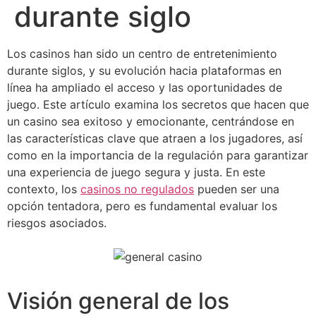
durante siglo
Los casinos han sido un centro de entretenimiento
durante siglos, y su evolución hacia plataformas en
línea ha ampliado el acceso y las oportunidades de
juego. Este artículo examina los secretos que hacen que
un casino sea exitoso y emocionante, centrándose en
las características clave que atraen a los jugadores, así
como en la importancia de la regulación para garantizar
una experiencia de juego segura y justa. En este
contexto, los
casinos no regulados
pueden ser una
opción tentadora, pero es fundamental evaluar los
riesgos asociados.
Visión general de los