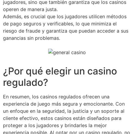
jugadores, sino que también garantiza que los casinos
operen de manera justa.
Además, es crucial que los jugadores utilicen métodos
de pago seguros y verificables, lo que minimiza el
riesgo de fraude y garantiza que puedan acceder a sus
ganancias sin problemas.
¿Por qué elegir un casino
regulado?
En resumen, los casinos regulados ofrecen una
experiencia de juego más segura y emocionante. Con
un enfoque en la seguridad, la justicia y un soporte al
cliente efectivo, estos casinos están diseñados para
proteger a los jugadores y brindarles la mejor
experiencia posible. Al optar por un casino regulado, no