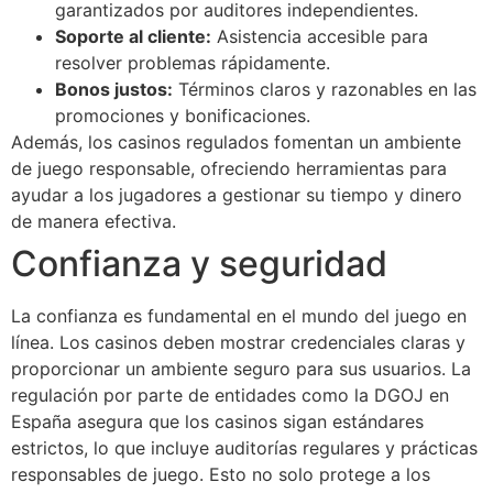
garantizados por auditores independientes.
Soporte al cliente:
Asistencia accesible para
resolver problemas rápidamente.
Bonos justos:
Términos claros y razonables en las
promociones y bonificaciones.
Además, los casinos regulados fomentan un ambiente
de juego responsable, ofreciendo herramientas para
ayudar a los jugadores a gestionar su tiempo y dinero
de manera efectiva.
Confianza y seguridad
La confianza es fundamental en el mundo del juego en
línea. Los casinos deben mostrar credenciales claras y
proporcionar un ambiente seguro para sus usuarios. La
regulación por parte de entidades como la DGOJ en
España asegura que los casinos sigan estándares
estrictos, lo que incluye auditorías regulares y prácticas
responsables de juego. Esto no solo protege a los