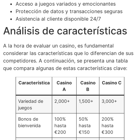
Acceso a juegos variados y emocionantes
Protección de datos y transacciones seguras
Asistencia al cliente disponible 24/7
Análisis de características
A la hora de evaluar un casino, es fundamental
considerar las características que lo diferencian de sus
competidores. A continuación, se presenta una tabla
que compara algunas de estas características clave:
Característica
Casino
Casino
Casino C
A
B
Variedad de
2,000+
1,500+
3,000+
juegos
Bonos de
100%
50%
200%
bienvenida
hasta
hasta
hasta
€200
€150
€300