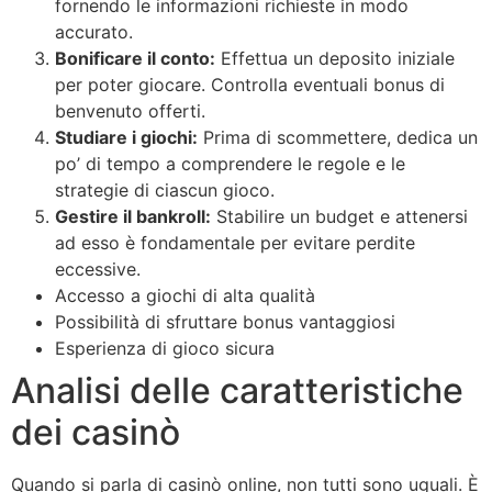
fornendo le informazioni richieste in modo
accurato.
Bonificare il conto:
Effettua un deposito iniziale
per poter giocare. Controlla eventuali bonus di
benvenuto offerti.
Studiare i giochi:
Prima di scommettere, dedica un
po’ di tempo a comprendere le regole e le
strategie di ciascun gioco.
Gestire il bankroll:
Stabilire un budget e attenersi
ad esso è fondamentale per evitare perdite
eccessive.
Accesso a giochi di alta qualità
Possibilità di sfruttare bonus vantaggiosi
Esperienza di gioco sicura
Analisi delle caratteristiche
dei casinò
Quando si parla di casinò online, non tutti sono uguali. È