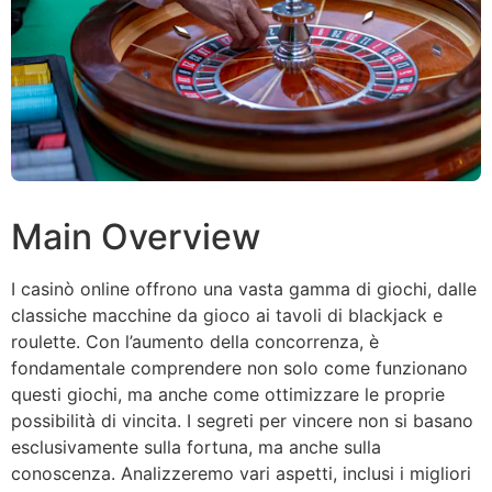
Main Overview
I casinò online offrono una vasta gamma di giochi, dalle
classiche macchine da gioco ai tavoli di blackjack e
roulette. Con l’aumento della concorrenza, è
fondamentale comprendere non solo come funzionano
questi giochi, ma anche come ottimizzare le proprie
possibilità di vincita. I segreti per vincere non si basano
esclusivamente sulla fortuna, ma anche sulla
conoscenza. Analizzeremo vari aspetti, inclusi i migliori