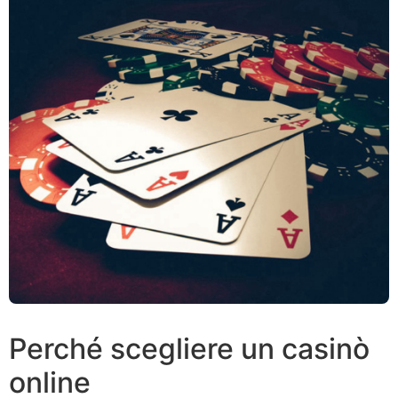
Perché scegliere un casinò
online