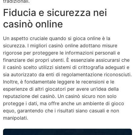
tradizionali.
Fiducia e sicurezza nei
casinò online
Un aspetto cruciale quando si gioca online è la
sicurezza. I migliori casinò online adottano misure
rigorose per proteggere le informazioni personali e
finanziare dei propri utenti. È essenziale assicurarsi che
il casinò scelto utilizzi sistemi di crittografia adeguati e
sia autorizzato da enti di regolamentazione riconosciuti.
Inoltre, è fondamentale leggere le recensioni e le
esperienze di altri giocatori per avere un’idea della
reputazione del casinò. Un casinò sicuro non solo
protegge i dati, ma offre anche un ambiente di gioco
equo, garantendo che i risultati siano casuali e non
manipolati.