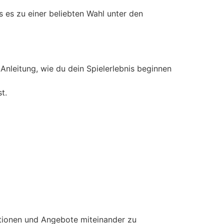
 es zu einer beliebten Wahl unter den
t-Anleitung, wie du dein Spielerlebnis beginnen
t.
nktionen und Angebote miteinander zu