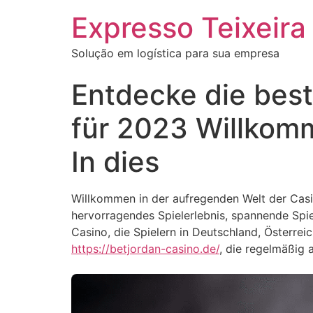
Expresso Teixeira
Solução em logística para sua empresa
Entdecke die bes
für 2023 Willkomm
In dies
Willkommen in der aufregenden Welt der Casin
hervorragendes Spielerlebnis, spannende Spie
Casino, die Spielern in Deutschland, Österrei
https://betjordan-casino.de/
, die regelmäßig 