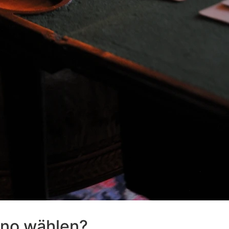
no wählen?