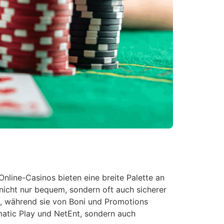
Online-Casinos bieten eine breite Palette an
nicht nur bequem, sondern oft auch sicherer
en, während sie von Boni und Promotions
matic Play und NetEnt, sondern auch