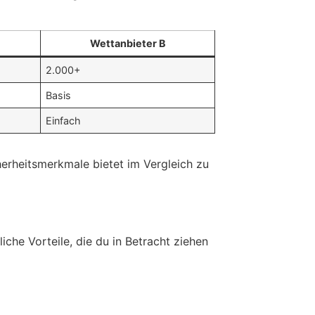
Wettanbieter B
2.000+
Basis
Einfach
herheitsmerkmale bietet im Vergleich zu
iche Vorteile, die du in Betracht ziehen