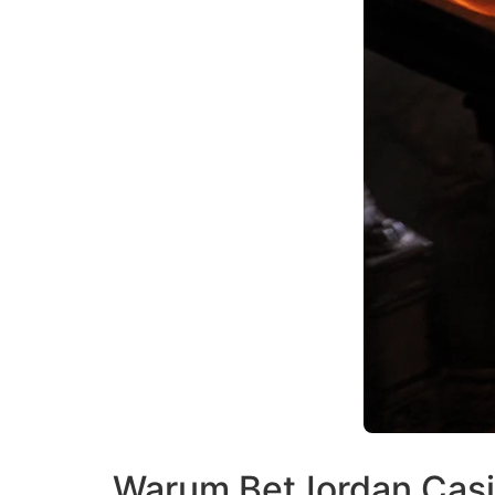
Warum BetJordan Casi