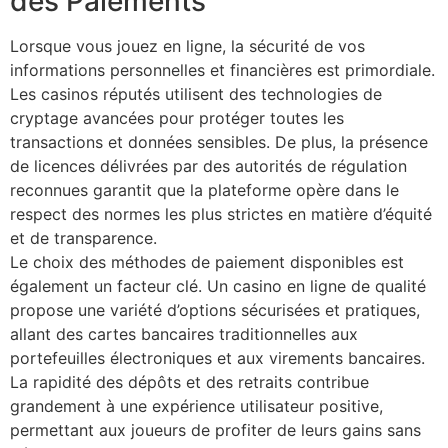
des Paiements
Lorsque vous jouez en ligne, la sécurité de vos
informations personnelles et financières est primordiale.
Les casinos réputés utilisent des technologies de
cryptage avancées pour protéger toutes les
transactions et données sensibles. De plus, la présence
de licences délivrées par des autorités de régulation
reconnues garantit que la plateforme opère dans le
respect des normes les plus strictes en matière d’équité
et de transparence.
Le choix des méthodes de paiement disponibles est
également un facteur clé. Un casino en ligne de qualité
propose une variété d’options sécurisées et pratiques,
allant des cartes bancaires traditionnelles aux
portefeuilles électroniques et aux virements bancaires.
La rapidité des dépôts et des retraits contribue
grandement à une expérience utilisateur positive,
permettant aux joueurs de profiter de leurs gains sans