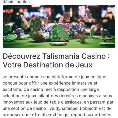
délais inutiles.
Découvrez Talismania Casino :
Votre Destination de Jeux
se présente comme une plateforme de jeux en ligne
conçue pour offrir une expérience immersive et
excitante. Ce casino met à disposition une large
sélection de jeux, allant des dernières machines à sous
innovantes aux jeux de table classiques, en passant par
une section de casino live dynamique. L’objectif est de
proposer une offre diversifiée qui répond aux attentes