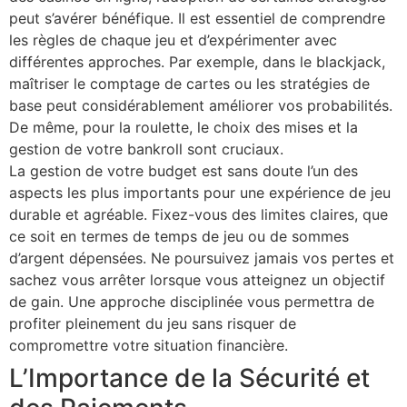
peut s’avérer bénéfique. Il est essentiel de comprendre
les règles de chaque jeu et d’expérimenter avec
différentes approches. Par exemple, dans le blackjack,
maîtriser le comptage de cartes ou les stratégies de
base peut considérablement améliorer vos probabilités.
De même, pour la roulette, le choix des mises et la
gestion de votre bankroll sont cruciaux.
La gestion de votre budget est sans doute l’un des
aspects les plus importants pour une expérience de jeu
durable et agréable. Fixez-vous des limites claires, que
ce soit en termes de temps de jeu ou de sommes
d’argent dépensées. Ne poursuivez jamais vos pertes et
sachez vous arrêter lorsque vous atteignez un objectif
de gain. Une approche disciplinée vous permettra de
profiter pleinement du jeu sans risquer de
compromettre votre situation financière.
L’Importance de la Sécurité et