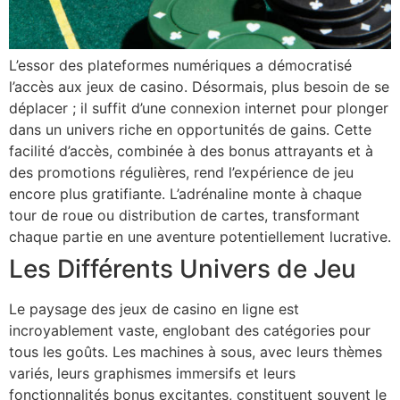
L’essor des plateformes numériques a démocratisé
l’accès aux jeux de casino. Désormais, plus besoin de se
déplacer ; il suffit d’une connexion internet pour plonger
dans un univers riche en opportunités de gains. Cette
facilité d’accès, combinée à des bonus attrayants et à
des promotions régulières, rend l’expérience de jeu
encore plus gratifiante. L’adrénaline monte à chaque
tour de roue ou distribution de cartes, transformant
chaque partie en une aventure potentiellement lucrative.
Les Différents Univers de Jeu
Le paysage des jeux de casino en ligne est
incroyablement vaste, englobant des catégories pour
tous les goûts. Les machines à sous, avec leurs thèmes
variés, leurs graphismes immersifs et leurs
fonctionnalités bonus excitantes, constituent souvent le