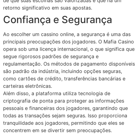
de que suas escolhas são valorizadas e que há um
retorno significativo em suas apostas.
Confiança e Segurança
Ao escolher um cassino online, a segurança é uma das
principais preocupações dos jogadores. O Mafia Casino
opera sob uma licença internacional, o que significa que
segue rigorosos padrões de segurança e
regulamentação. Os métodos de pagamento disponíveis
são padrão da indústria, incluindo opções seguras,
como cartões de crédito, transferências bancárias e
carteiras eletrônicas.
Além disso, a plataforma utiliza tecnologia de
criptografia de ponta para proteger as informações
pessoais e financeiras dos jogadores, garantindo que
todas as transações sejam seguras. Isso proporciona
tranquilidade aos jogadores, permitindo que eles se
concentrem em se divertir sem preocupações.