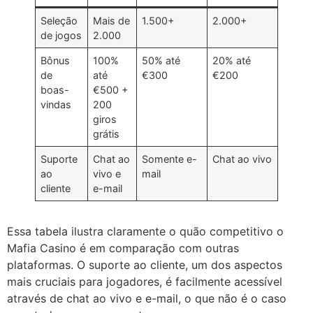
Seleção
Mais de
1.500+
2.000+
de jogos
2.000
Bônus
100%
50% até
20% até
de
até
€300
€200
boas-
€500 +
vindas
200
giros
grátis
Suporte
Chat ao
Somente e-
Chat ao vivo
ao
vivo e
mail
cliente
e-mail
Essa tabela ilustra claramente o quão competitivo o
Mafia Casino é em comparação com outras
plataformas. O suporte ao cliente, um dos aspectos
mais cruciais para jogadores, é facilmente acessível
através de chat ao vivo e e-mail, o que não é o caso