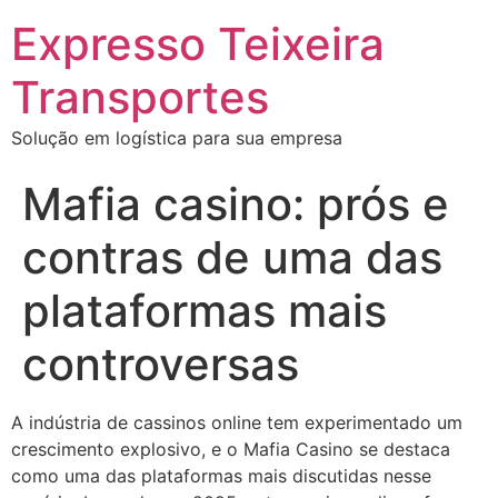
Expresso Teixeira
Transportes
Solução em logística para sua empresa
Mafia casino: prós e
contras de uma das
plataformas mais
controversas
A indústria de cassinos online tem experimentado um
crescimento explosivo, e o Mafia Casino se destaca
como uma das plataformas mais discutidas nesse