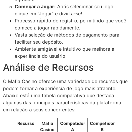
Começar a Jogar:
Após selecionar seu jogo,
clique em “Jogar” e divirta-se!
Processo rápido de registro, permitindo que você
comece a jogar rapidamente.
Vasta seleção de métodos de pagamento para
facilitar seu depósito.
Ambiente amigável e intuitivo que melhora a
experiência do usuário.
Análise de Recursos
O Mafia Casino oferece uma variedade de recursos que
podem tornar a experiência de jogo mais atraente.
Abaixo está uma tabela comparativa que destaca
algumas das principais características da plataforma
em relação a seus concorrentes:
Recurso
Mafia
Competidor
Competidor
Casino
A
B