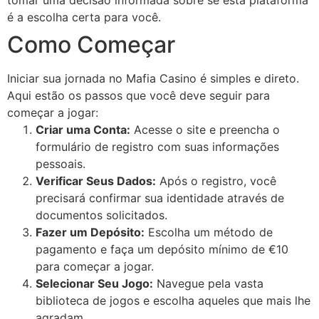
tomar uma decisão informada sobre se esta plataforma
é a escolha certa para você.
Como Começar
Iniciar sua jornada no Mafia Casino é simples e direto.
Aqui estão os passos que você deve seguir para
começar a jogar:
Criar uma Conta:
Acesse o site e preencha o
formulário de registro com suas informações
pessoais.
Verificar Seus Dados:
Após o registro, você
precisará confirmar sua identidade através de
documentos solicitados.
Fazer um Depósito:
Escolha um método de
pagamento e faça um depósito mínimo de €10
para começar a jogar.
Selecionar Seu Jogo:
Navegue pela vasta
biblioteca de jogos e escolha aqueles que mais lhe
agradam.