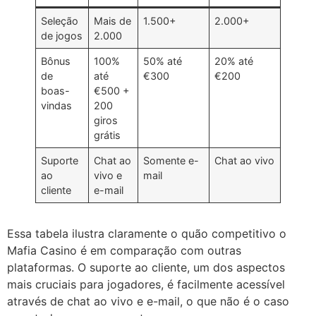
Seleção
Mais de
1.500+
2.000+
de jogos
2.000
Bônus
100%
50% até
20% até
de
até
€300
€200
boas-
€500 +
vindas
200
giros
grátis
Suporte
Chat ao
Somente e-
Chat ao vivo
ao
vivo e
mail
cliente
e-mail
Essa tabela ilustra claramente o quão competitivo o
Mafia Casino é em comparação com outras
plataformas. O suporte ao cliente, um dos aspectos
mais cruciais para jogadores, é facilmente acessível
através de chat ao vivo e e-mail, o que não é o caso