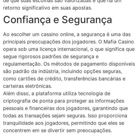
de que suas escolhas são valorizadas e que há um
retorno significativo em suas apostas.
Confiança e Segurança
Ao escolher um cassino online, a segurança é uma das
principais preocupações dos jogadores. O Mafia Casino
opera sob uma licença internacional, o que significa que
segue rigorosos padrões de segurança e
regulamentação. Os métodos de pagamento disponíveis
são padrão da indústria, incluindo opções seguras,
como cartões de crédito, transferências bancárias e
carteiras eletrônicas.
Além disso, a plataforma utiliza tecnologia de
criptografia de ponta para proteger as informações
pessoais e financeiras dos jogadores, garantindo que
todas as transações sejam seguras. Isso proporciona
tranquilidade aos jogadores, permitindo que eles se
concentrem em se divertir sem preocupações.