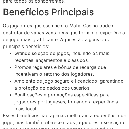
para todos os concorrentes.
Benefícios Principais
Os jogadores que escolhem o Mafia Casino podem
desfrutar de várias vantagens que tornam a experiência
de jogo mais gratificante. Aqui estão alguns dos
principais benefícios:
Grande seleção de jogos, incluindo os mais
recentes lançamentos e clássicos.
Promos regulares e bônus de recarga que
incentivam o retorno dos jogadores.
Ambiente de jogo seguro e licenciado, garantindo
a proteção de dados dos usuários.
Bonificações e promoções específicas para
jogadores portugueses, tornando a experiência
mais local.
Esses benefícios não apenas melhoram a experiência de
jogo, mas também oferecem aos jogadores a sensação