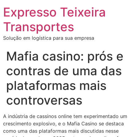
Expresso Teixeira
Transportes
Solução em logística para sua empresa
Mafia casino: prós e
contras de uma das
plataformas mais
controversas
A indústria de cassinos online tem experimentado um
crescimento explosivo, e o Mafia Casino se destaca
como uma das plataformas mais discutidas nesse