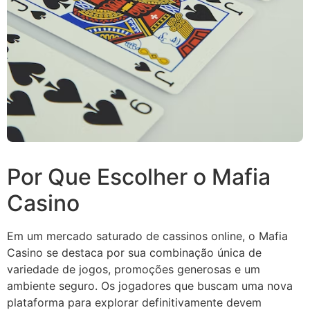
Por Que Escolher o Mafia
Casino
Em um mercado saturado de cassinos online, o Mafia
Casino se destaca por sua combinação única de
variedade de jogos, promoções generosas e um
ambiente seguro. Os jogadores que buscam uma nova
plataforma para explorar definitivamente devem