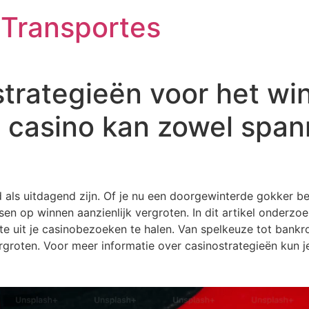
 Transportes
trategieën voor het win
 casino kan zowel span
als uitdagend zijn. Of je nu een doorgewinterde gokker ben
nsen op winnen aanzienlijk vergroten. In dit artikel onderz
e uit je casinobezoeken te halen. Van spelkeuze tot bankrol
rgroten. Voor meer informatie over casinostrategieën kun 