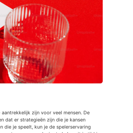
aantrekkelijk zijn voor veel mensen. De
n dat er strategieën zijn die je kansen
 die je speelt, kun je de spelerservaring