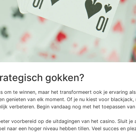
rategisch gokken?
ns om te winnen, maar het transformeert ook je ervaring als 
en genieten van elk moment. Of je nu kiest voor blackjack, 
nlijk verbeteren. Begin vandaag nog met het toepassen van
eter voorbereid op de uitdagingen van het casino. Sluit je a
l naar een hoger niveau hebben tillen. Veel succes en plezi