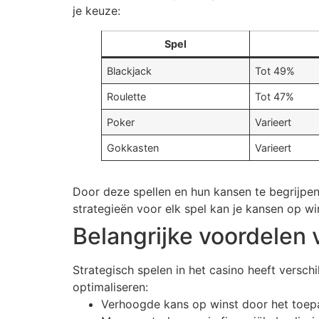
je keuze:
Spel
Blackjack
Tot 49%
Roulette
Tot 47%
Poker
Varieert
Gokkasten
Varieert
Door deze spellen en hun kansen te begrijpen
strategieën voor elk spel kan je kansen op w
Belangrijke voordelen 
Strategisch spelen in het casino heeft verschi
optimaliseren:
Verhoogde kans op winst door het toep