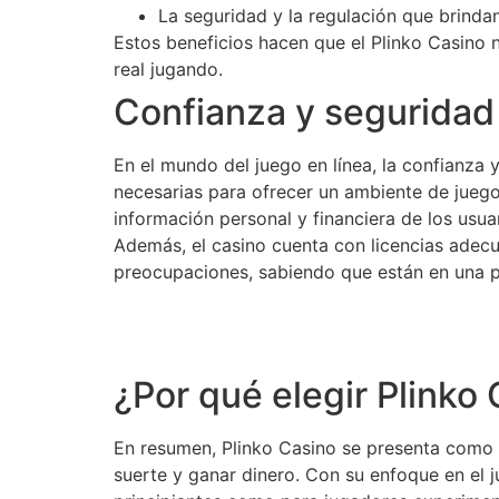
La seguridad y la regulación que brinda
Estos beneficios hacen que el Plinko Casino 
real jugando.
Confianza y seguridad
En el mundo del juego en línea, la confianza 
necesarias para ofrecer un ambiente de juego
información personal y financiera de los usuar
Además, el casino cuenta con licencias adecu
preocupaciones, sabiendo que están en una p
¿Por qué elegir Plinko
En resumen, Plinko Casino se presenta como 
suerte y ganar dinero. Con su enfoque en el j