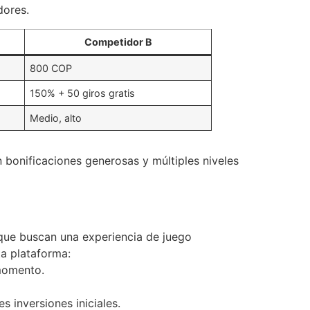
dores.
Competidor B
800 COP
150% + 50 giros gratis
Medio, alto
 bonificaciones generosas y múltiples niveles
 que buscan una experiencia de juego
ta plataforma:
 momento.
 inversiones iniciales.