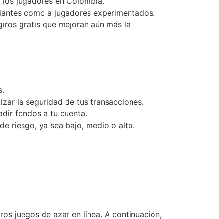
a los jugadores en Colombia.
piantes como a jugadores experimentados.
giros gratis que mejoran aún más la
s.
zar la seguridad de tus transacciones.
dir fondos a tu cuenta.
de riesgo, ya sea bajo, medio o alto.
tros juegos de azar en línea. A continuación,