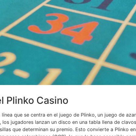
l Plinko Casino
 línea que se centra en el juego de Plinko, un juego de aza
 los jugadores lanzan un disco en una tabla llena de clavos
casillas que determinan su premio. Esto convierte a Plinko 