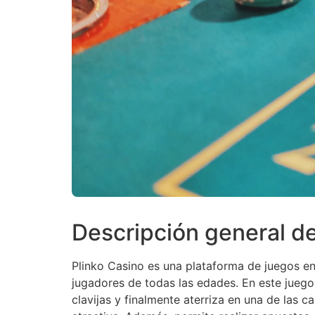
Descripción general de
Plinko Casino es una plataforma de juegos en
jugadores de todas las edades. En este juego,
clavijas y finalmente aterriza en una de las 