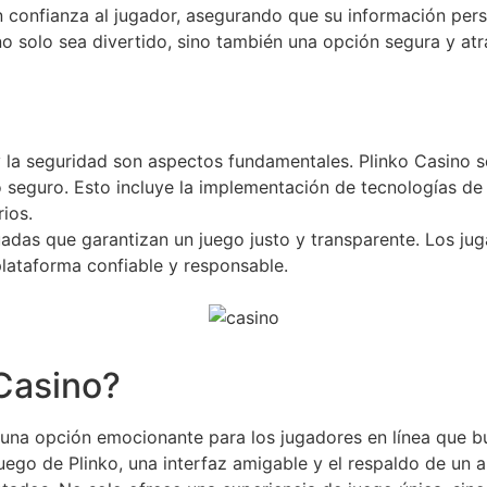
n confianza al jugador, asegurando que su información perso
no solo sea divertido, sino también una opción segura y at
y la seguridad son aspectos fundamentales. Plinko Casino s
 seguro. Esto incluye la implementación de tecnologías de
ios.
adas que garantizan un juego justo y transparente. Los jug
lataforma confiable y responsable.
 Casino?
una opción emocionante para los jugadores en línea que b
uego de Plinko, una interfaz amigable y el respaldo de un 