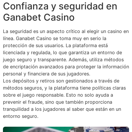
Confianza y seguridad en
Ganabet Casino
La seguridad es un aspecto crítico al elegir un casino en
línea. Ganabet Casino se toma muy en serio la
protección de sus usuarios. La plataforma está
licenciada y regulada, lo que garantiza un entorno de
juego seguro y transparente. Además, utiliza métodos
de encriptación avanzados para proteger la información
personal y financiera de sus jugadores.
Los depósitos y retiros son gestionados a través de
métodos seguros, y la plataforma tiene políticas claras
sobre el juego responsable. Esto no solo ayuda a
prevenir el fraude, sino que también proporciona
tranquilidad a los jugadores al saber que están en un
entorno seguro.