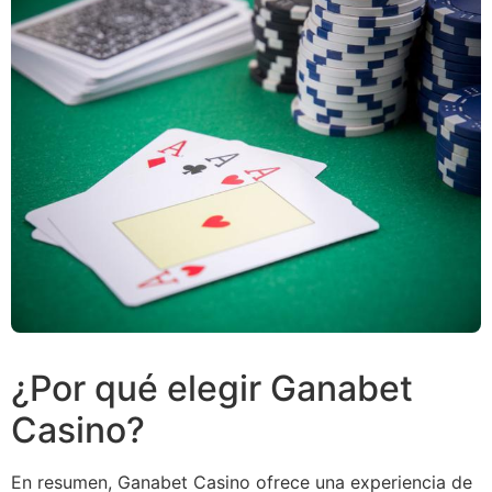
¿Por qué elegir Ganabet
Casino?
En resumen, Ganabet Casino ofrece una experiencia de