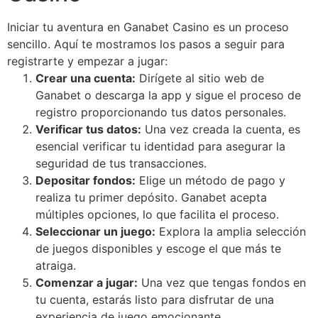
Iniciar tu aventura en Ganabet Casino es un proceso
sencillo. Aquí te mostramos los pasos a seguir para
registrarte y empezar a jugar:
Crear una cuenta:
Dirígete al sitio web de
Ganabet o descarga la app y sigue el proceso de
registro proporcionando tus datos personales.
Verificar tus datos:
Una vez creada la cuenta, es
esencial verificar tu identidad para asegurar la
seguridad de tus transacciones.
Depositar fondos:
Elige un método de pago y
realiza tu primer depósito. Ganabet acepta
múltiples opciones, lo que facilita el proceso.
Seleccionar un juego:
Explora la amplia selección
de juegos disponibles y escoge el que más te
atraiga.
Comenzar a jugar:
Una vez que tengas fondos en
tu cuenta, estarás listo para disfrutar de una
experiencia de juego emocionante.