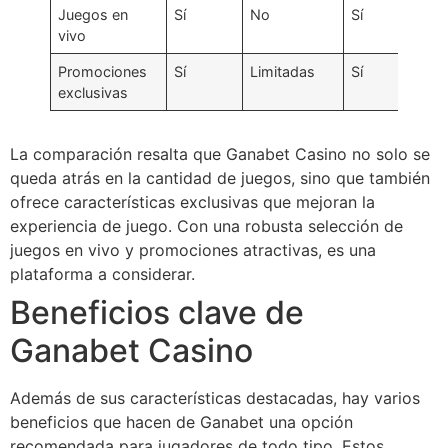
Juegos en
Sí
No
Sí
vivo
Promociones
Sí
Limitadas
Sí
exclusivas
La comparación resalta que Ganabet Casino no solo se
queda atrás en la cantidad de juegos, sino que también
ofrece características exclusivas que mejoran la
experiencia de juego. Con una robusta selección de
juegos en vivo y promociones atractivas, es una
plataforma a considerar.
Beneficios clave de
Ganabet Casino
Además de sus características destacadas, hay varios
beneficios que hacen de Ganabet una opción
recomendada para jugadores de todo tipo. Estos