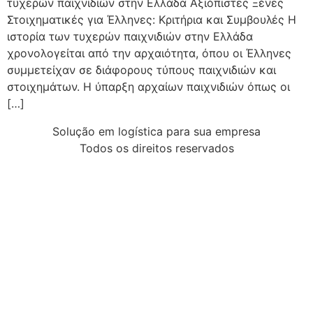
τυχερών παιχνιδιών στην Ελλάδα Αξιόπιστες Ξένες
Στοιχηματικές για Έλληνες: Κριτήρια και Συμβουλές Η
ιστορία των τυχερών παιχνιδιών στην Ελλάδα
χρονολογείται από την αρχαιότητα, όπου οι Έλληνες
συμμετείχαν σε διάφορους τύπους παιχνιδιών και
στοιχημάτων. Η ύπαρξη αρχαίων παιχνιδιών όπως οι
[…]
Solução em logística para sua empresa
Todos os direitos reservados