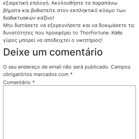
εξαιρετική επιλογή. Ακολουθήστε τα παραπάνω
βήματα και βυθιστείτε στον εκπληκτικό κόσμο των
διαδικτυακών καζίνο!
Μην διστάσετε να εξερευνήσετε και να δοκιμάσετε τις
δυνατότητες που προσφέρει το ThorFortune. Κάθε
γύρος μπορεί να αποδειχτεί ο νικητήριος!
Deixe um comentário
O seu endereço de email não será publicado.
Campos
obrigatórios marcados com
*
Comentário
*