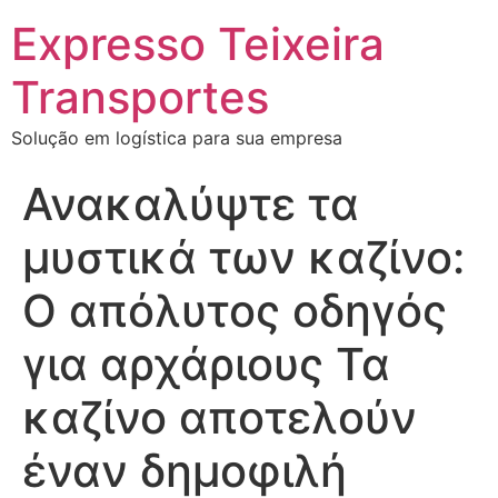
Expresso Teixeira
Transportes
Solução em logística para sua empresa
Ανακαλύψτε τα
μυστικά των καζίνο:
Ο απόλυτος οδηγός
για αρχάριους Τα
καζίνο αποτελούν
έναν δημοφιλή