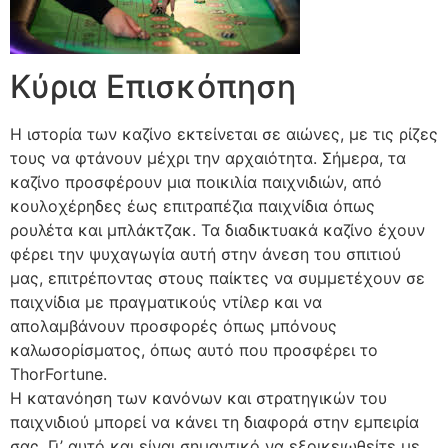
Κύρια Επισκόπηση
Η ιστορία των καζίνο εκτείνεται σε αιώνες, με τις ρίζες
τους να φτάνουν μέχρι την αρχαιότητα. Σήμερα, τα
καζίνο προσφέρουν μια ποικιλία παιχνιδιών, από
κουλοχέρηδες έως επιτραπέζια παιχνίδια όπως
ρουλέτα και μπλάκτζακ. Τα διαδικτυακά καζίνο έχουν
φέρει την ψυχαγωγία αυτή στην άνεση του σπιτιού
μας, επιτρέποντας στους παίκτες να συμμετέχουν σε
παιχνίδια με πραγματικούς ντίλερ και να
απολαμβάνουν προσφορές όπως μπόνους
καλωσορίσματος, όπως αυτό που προσφέρει το
ThorFortune.
Η κατανόηση των κανόνων και στρατηγικών του
παιχνιδιού μπορεί να κάνει τη διαφορά στην εμπειρία
σας. Γι’ αυτό και είναι σημαντικό να εξοικειωθείτε με