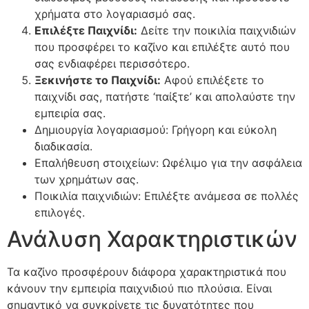
χρήματα στο λογαριασμό σας.
Επιλέξτε Παιχνίδι:
Δείτε την ποικιλία παιχνιδιών
που προσφέρει το καζίνο και επιλέξτε αυτό που
σας ενδιαφέρει περισσότερο.
Ξεκινήστε το Παιχνίδι:
Αφού επιλέξετε το
παιχνίδι σας, πατήστε ‘παίξτε’ και απολαύστε την
εμπειρία σας.
Δημιουργία λογαριασμού: Γρήγορη και εύκολη
διαδικασία.
Επαλήθευση στοιχείων: Ωφέλιμο για την ασφάλεια
των χρημάτων σας.
Ποικιλία παιχνιδιών: Επιλέξτε ανάμεσα σε πολλές
επιλογές.
Ανάλυση Χαρακτηριστικών
Τα καζίνο προσφέρουν διάφορα χαρακτηριστικά που
κάνουν την εμπειρία παιχνιδιού πιο πλούσια. Είναι
σημαντικό να συγκρίνετε τις δυνατότητες που