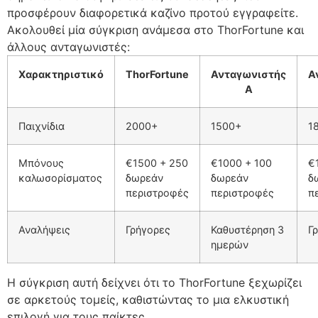
προσφέρουν διαφορετικά καζίνο προτού εγγραφείτε.
Ακολουθεί μία σύγκριση ανάμεσα στο ThorFortune και
άλλους ανταγωνιστές:
Χαρακτηριστικό
ThorFortune
Ανταγωνιστής
Α
A
Παιχνίδια
2000+
1500+
1
Μπόνους
€1500 + 250
€1000 + 100
€
καλωσορίσματος
δωρεάν
δωρεάν
δ
περιστροφές
περιστροφές
π
Αναλήψεις
Γρήγορες
Καθυστέρηση 3
Γ
ημερών
Η σύγκριση αυτή δείχνει ότι το ThorFortune ξεχωρίζει
σε αρκετούς τομείς, καθιστώντας το μια ελκυστική
επιλογή για τους παίκτες.