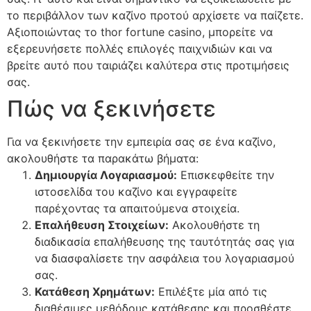
το περιβάλλον των καζίνο προτού αρχίσετε να παίζετε.
Αξιοποιώντας το thor fortune casino, μπορείτε να
εξερευνήσετε πολλές επιλογές παιχνιδιών και να
βρείτε αυτό που ταιριάζει καλύτερα στις προτιμήσεις
σας.
Πώς να ξεκινήσετε
Για να ξεκινήσετε την εμπειρία σας σε ένα καζίνο,
ακολουθήστε τα παρακάτω βήματα:
Δημιουργία Λογαριασμού:
Επισκεφθείτε την
ιστοσελίδα του καζίνο και εγγραφείτε
παρέχοντας τα απαιτούμενα στοιχεία.
Επαλήθευση Στοιχείων:
Ακολουθήστε τη
διαδικασία επαλήθευσης της ταυτότητάς σας για
να διασφαλίσετε την ασφάλεια του λογαριασμού
σας.
Κατάθεση Χρημάτων:
Επιλέξτε μία από τις
διαθέσιμες μεθόδους κατάθεσης και προσθέστε