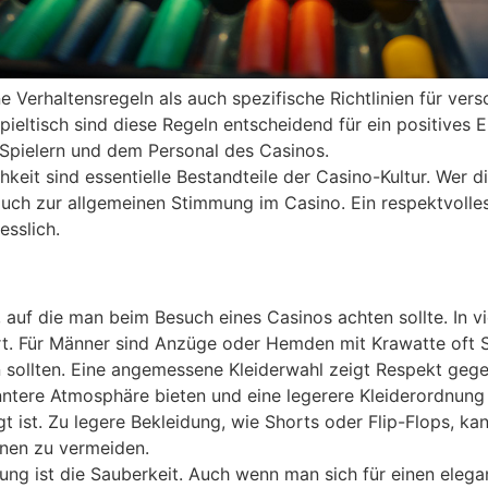
e Verhaltensregeln als auch spezifische Richtlinien für ve
pieltisch sind diese Regeln entscheidend für ein positives
Spielern und dem Personal des Casinos.
it sind essentielle Bestandteile der Casino-Kultur. Wer die
 auch zur allgemeinen Stimmung im Casino. Ein respektvoll
esslich.
, auf die man beim Besuch eines Casinos achten sollte. In v
ert. Für Männer sind Anzüge oder Hemden mit Krawatte oft
n sollten. Eine angemessene Kleiderwahl zeigt Respekt ge
nntere Atmosphäre bieten und eine legerere Kleiderordnung
gt ist. Zu legere Bekleidung, wie Shorts oder Flip-Flops, k
nen zu vermeiden.
ung ist die Sauberkeit. Auch wenn man sich für einen elega