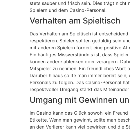
stets sauber und frisch sein. Dies trägt nich
Spielern und dem Casino-Personal.
Verhalten am Spieltisch
Das Verhalten am Spieltisch ist entscheidend 
respektieren. Spieler sollten geduldig sein 
mit anderen Spielern fördert eine positive A
Ein häufiges Missverständnis ist, dass Spiel
können andere ablenken oder verärgern. Daher
Mitspieler zu nehmen. Ein freundliches Wort 
Darüber hinaus sollte man immer bereit sein, 
Personals zu folgen. Das Casino-Personal hat 
respektvoller Umgang stärkt das Miteinander
Umgang mit Gewinnen und
Im Casino kann das Glück sowohl ein Freund a
Etikette. Wenn man gewinnt, sollte man besch
an den Verlierer kann viel bewirken und die 