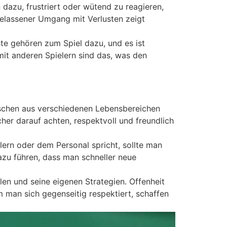
 dazu, frustriert oder wütend zu reagieren,
gelassener Umgang mit Verlusten zeigt
ste gehören zum Spiel dazu, und es ist
 mit anderen Spielern sind das, was den
enschen aus verschiedenen Lebensbereichen
r darauf achten, respektvoll und freundlich
ern oder dem Personal spricht, sollte man
azu führen, dass man schneller neue
len und seine eigenen Strategien. Offenheit
m man sich gegenseitig respektiert, schaffen