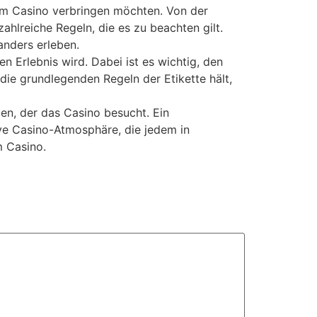
d im Casino verbringen möchten. Von der
hlreiche Regeln, die es zu beachten gilt.
anders erleben.
n Erlebnis wird. Dabei ist es wichtig, den
die grundlegenden Regeln der Etikette hält,
den, der das Casino besucht. Ein
ive Casino-Atmosphäre, die jedem in
m Casino.