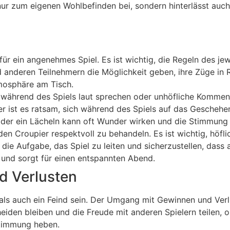
t nur zum eigenen Wohlbefinden bei, sondern hinterlässt auc
für ein angenehmes Spiel. Es ist wichtig, die Regeln des je
und anderen Teilnehmern die Möglichkeit geben, ihre Züge i
tmosphäre am Tisch.
er während des Spiels laut sprechen oder unhöfliche Komme
 ist es ratsam, sich während des Spiels auf das Geschehen
oder ein Lächeln kann oft Wunder wirken und die Stimmung 
den Croupier respektvoll zu behandeln. Es ist wichtig, höf
die Aufgabe, das Spiel zu leiten und sicherzustellen, dass 
 und sorgt für einen entspannten Abend.
 Verlusten
ls auch ein Feind sein. Der Umgang mit Gewinnen und Verlus
eiden bleiben und die Freude mit anderen Spielern teilen,
Stimmung heben.