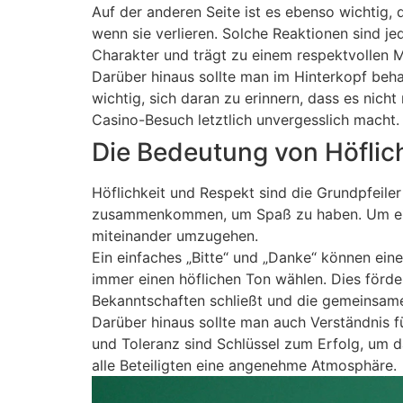
Auf der anderen Seite ist es ebenso wichtig, 
wenn sie verlieren. Solche Reaktionen sind j
Charakter und trägt zu einem respektvollen M
Darüber hinaus sollte man im Hinterkopf behal
wichtig, sich daran zu erinnern, dass es nich
Casino-Besuch letztlich unvergesslich macht.
Die Bedeutung von Höflic
Höflichkeit und Respekt sind die Grundpfeile
zusammenkommen, um Spaß zu haben. Um eine 
miteinander umzugehen.
Ein einfaches „Bitte“ und „Danke“ können ei
immer einen höflichen Ton wählen. Dies förde
Bekanntschaften schließt und die gemeinsam
Darüber hinaus sollte man auch Verständnis fü
und Toleranz sind Schlüssel zum Erfolg, um d
alle Beteiligten eine angenehme Atmosphäre.