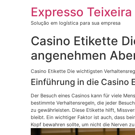
Expresso Teixeira
Solução em logística para sua empresa
Casino Etikette D
angenehmen Abe
Casino Etikette Die wichtigsten Verhaltensr
Einführung in die Casino E
Der Besuch eines Casinos kann für viele Mens
bestimmte Verhaltensregeln, die jeder Besuch
zu gewährleisten. Diese Etikette hilft, Missv
bleibt. Ein wichtiger Faktor ist auch, dass 
Kopf bewahren sollte, um nicht die Nerven zu