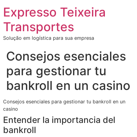
Expresso Teixeira
Transportes
Solução em logística para sua empresa
Consejos esenciales
para gestionar tu
bankroll en un casino
Consejos esenciales para gestionar tu bankroll en un
casino
Entender la importancia del
bankroll