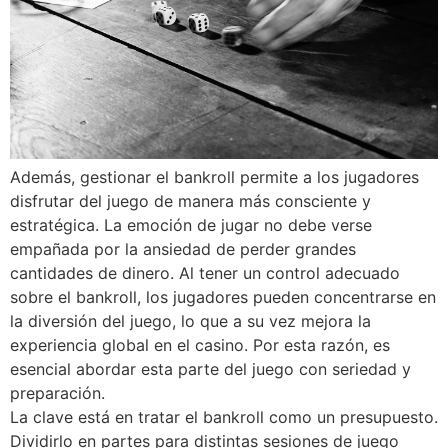
Además, gestionar el bankroll permite a los jugadores
disfrutar del juego de manera más consciente y
estratégica. La emoción de jugar no debe verse
empañada por la ansiedad de perder grandes
cantidades de dinero. Al tener un control adecuado
sobre el bankroll, los jugadores pueden concentrarse en
la diversión del juego, lo que a su vez mejora la
experiencia global en el casino. Por esta razón, es
esencial abordar esta parte del juego con seriedad y
preparación.
La clave está en tratar el bankroll como un presupuesto.
Dividirlo en partes para distintas sesiones de juego