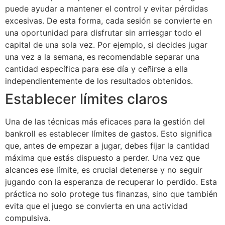
puede ayudar a mantener el control y evitar pérdidas
excesivas. De esta forma, cada sesión se convierte en
una oportunidad para disfrutar sin arriesgar todo el
capital de una sola vez. Por ejemplo, si decides jugar
una vez a la semana, es recomendable separar una
cantidad específica para ese día y ceñirse a ella
independientemente de los resultados obtenidos.
Establecer límites claros
Una de las técnicas más eficaces para la gestión del
bankroll es establecer límites de gastos. Esto significa
que, antes de empezar a jugar, debes fijar la cantidad
máxima que estás dispuesto a perder. Una vez que
alcances ese límite, es crucial detenerse y no seguir
jugando con la esperanza de recuperar lo perdido. Esta
práctica no solo protege tus finanzas, sino que también
evita que el juego se convierta en una actividad
compulsiva.