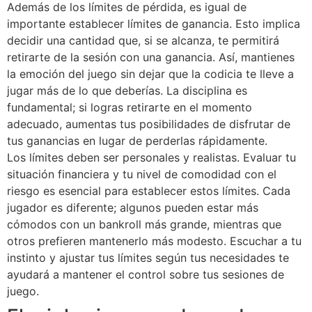
Además de los límites de pérdida, es igual de
importante establecer límites de ganancia. Esto implica
decidir una cantidad que, si se alcanza, te permitirá
retirarte de la sesión con una ganancia. Así, mantienes
la emoción del juego sin dejar que la codicia te lleve a
jugar más de lo que deberías. La disciplina es
fundamental; si logras retirarte en el momento
adecuado, aumentas tus posibilidades de disfrutar de
tus ganancias en lugar de perderlas rápidamente.
Los límites deben ser personales y realistas. Evaluar tu
situación financiera y tu nivel de comodidad con el
riesgo es esencial para establecer estos límites. Cada
jugador es diferente; algunos pueden estar más
cómodos con un bankroll más grande, mientras que
otros prefieren mantenerlo más modesto. Escuchar a tu
instinto y ajustar tus límites según tus necesidades te
ayudará a mantener el control sobre tus sesiones de
juego.