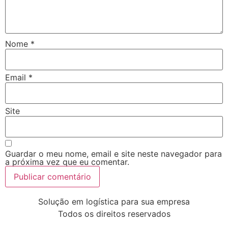
Nome
*
Email
*
Site
Guardar o meu nome, email e site neste navegador para
a próxima vez que eu comentar.
Solução em logística para sua empresa
Todos os direitos reservados