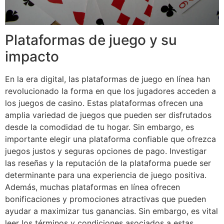
Plataformas de juego y su
impacto
En la era digital, las plataformas de juego en línea han
revolucionado la forma en que los jugadores acceden a
los juegos de casino. Estas plataformas ofrecen una
amplia variedad de juegos que pueden ser disfrutados
desde la comodidad de tu hogar. Sin embargo, es
importante elegir una plataforma confiable que ofrezca
juegos justos y seguras opciones de pago. Investigar
las reseñas y la reputación de la plataforma puede ser
determinante para una experiencia de juego positiva.
Además, muchas plataformas en línea ofrecen
bonificaciones y promociones atractivas que pueden
ayudar a maximizar tus ganancias. Sin embargo, es vital
leer los términos y condiciones asociados a estas