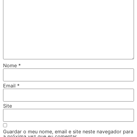
Nome
*
Email
*
Site
Guardar o meu nome, email e site neste navegador para
a próxima vez que eu comentar.