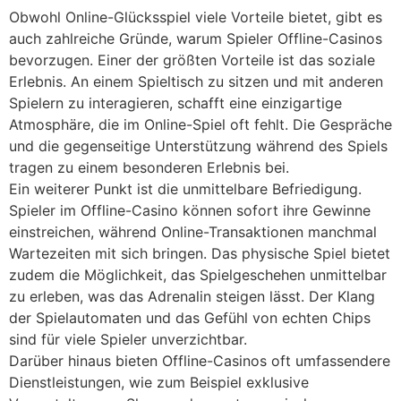
Obwohl Online-Glücksspiel viele Vorteile bietet, gibt es
auch zahlreiche Gründe, warum Spieler Offline-Casinos
bevorzugen. Einer der größten Vorteile ist das soziale
Erlebnis. An einem Spieltisch zu sitzen und mit anderen
Spielern zu interagieren, schafft eine einzigartige
Atmosphäre, die im Online-Spiel oft fehlt. Die Gespräche
und die gegenseitige Unterstützung während des Spiels
tragen zu einem besonderen Erlebnis bei.
Ein weiterer Punkt ist die unmittelbare Befriedigung.
Spieler im Offline-Casino können sofort ihre Gewinne
einstreichen, während Online-Transaktionen manchmal
Wartezeiten mit sich bringen. Das physische Spiel bietet
zudem die Möglichkeit, das Spielgeschehen unmittelbar
zu erleben, was das Adrenalin steigen lässt. Der Klang
der Spielautomaten und das Gefühl von echten Chips
sind für viele Spieler unverzichtbar.
Darüber hinaus bieten Offline-Casinos oft umfassendere
Dienstleistungen, wie zum Beispiel exklusive