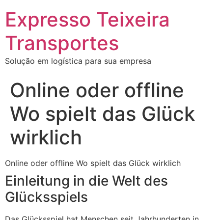
Expresso Teixeira
Transportes
Solução em logística para sua empresa
Online oder offline
Wo spielt das Glück
wirklich
Online oder offline Wo spielt das Glück wirklich
Einleitung in die Welt des
Glücksspiels
Das Glücksspiel hat Menschen seit Jahrhunderten in