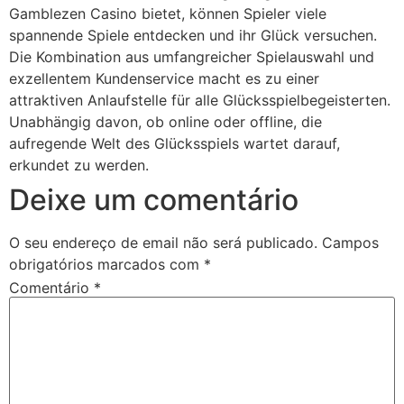
Gamblezen Casino bietet, können Spieler viele
spannende Spiele entdecken und ihr Glück versuchen.
Die Kombination aus umfangreicher Spielauswahl und
exzellentem Kundenservice macht es zu einer
attraktiven Anlaufstelle für alle Glücksspielbegeisterten.
Unabhängig davon, ob online oder offline, die
aufregende Welt des Glücksspiels wartet darauf,
erkundet zu werden.
Deixe um comentário
O seu endereço de email não será publicado.
Campos
obrigatórios marcados com
*
Comentário
*