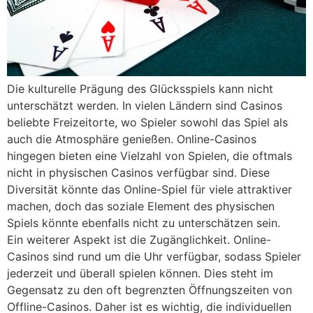
Die kulturelle Prägung des Glücksspiels kann nicht
unterschätzt werden. In vielen Ländern sind Casinos
beliebte Freizeitorte, wo Spieler sowohl das Spiel als
auch die Atmosphäre genießen. Online-Casinos
hingegen bieten eine Vielzahl von Spielen, die oftmals
nicht in physischen Casinos verfügbar sind. Diese
Diversität könnte das Online-Spiel für viele attraktiver
machen, doch das soziale Element des physischen
Spiels könnte ebenfalls nicht zu unterschätzen sein.
Ein weiterer Aspekt ist die Zugänglichkeit. Online-
Casinos sind rund um die Uhr verfügbar, sodass Spieler
jederzeit und überall spielen können. Dies steht im
Gegensatz zu den oft begrenzten Öffnungszeiten von
Offline-Casinos. Daher ist es wichtig, die individuellen