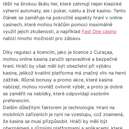
těšit na širokou škálu her, které zahrnují nejen klasické
výherní automaty, ale i poker, ruletu a živé kasino. Tento
článek se zaměřuje na pokročilé aspekty hraní v online
casinech, které mohou hráčům pomoci maximálně
využít jejich zkušenosti, a například
Fast One casino
nabízí mnoho možností pro zábavu.
Díky regulaci a licencím, jako je licence z Curaçaa,
mohou online kasina zaručit spravedlivé a bezpečné
hraní. Hráči by však měli být obezřetní při výběru
kasina, jelikož kvalitní platforma má značný vliv na herní
zážitek. Různé bonusy a promo akce, které kasina
nabízejí, mohou rovněž ovlivnit výběr, a proto je dobré
se zaměřit na nabídky, které odpovídají osobním
preferencím.
Dalším důležitým faktorem je technologie. Hraní na
mobilních zařízeních je nyní na vzestupu, což znamená,
že kasina se musí přizpůsobit. Hráči by měli být
obeznámeni s různými platformami a aplikacemi, které