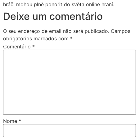
hráči mohou plně ponořit do světa online hraní.
Deixe um comentário
O seu endereço de email não será publicado.
Campos
obrigatórios marcados com
*
Comentário
*
Nome
*